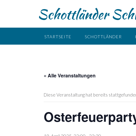
Skip
Schottländer Schw
to
content
STARTSEITE
SCHOTTLÄNDER
« Alle Veranstaltungen
Diese Veranstaltung hat bereits stattgefunde
Osterfeuerpart
19. April 2025, 22:00
-
23:30