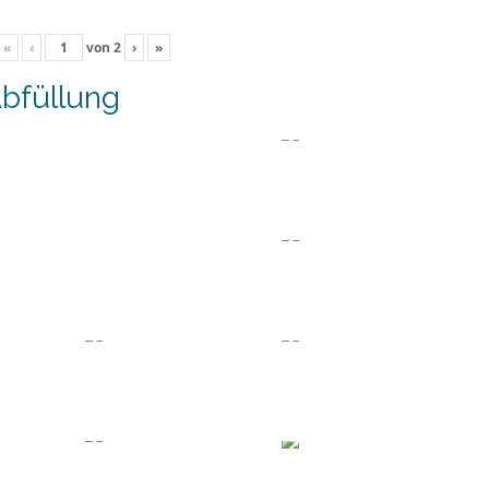
«
‹
von
2
›
»
bfüllung