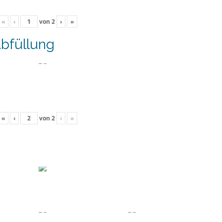
«
‹
von
2
›
»
bfüllung
«
‹
von
2
›
»