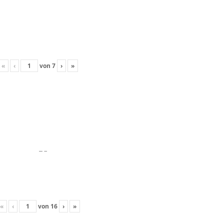
«
‹
von
7
›
»
«
‹
von
16
›
»