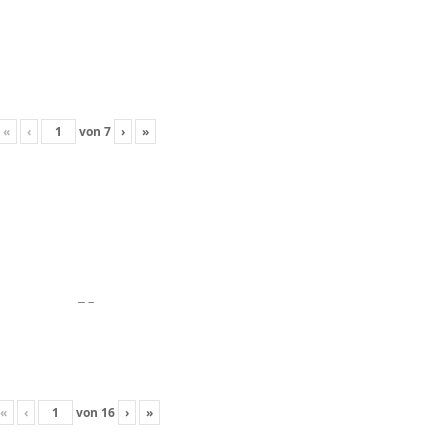
«
‹
von
7
›
»
«
‹
von
16
›
»