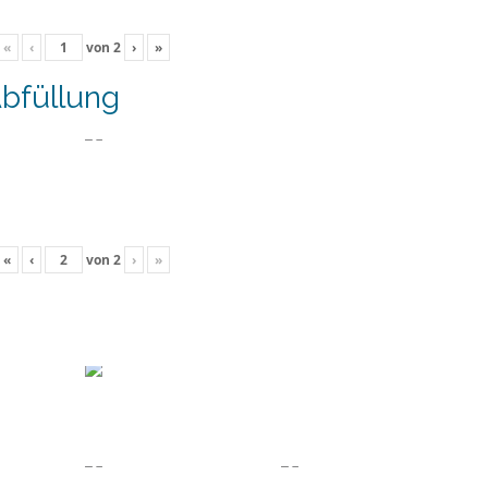
«
‹
von
2
›
»
bfüllung
«
‹
von
2
›
»