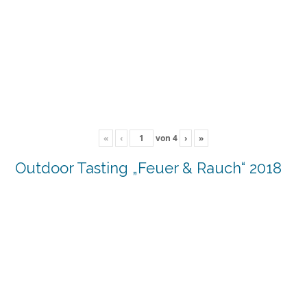
«
‹
von
4
›
»
Outdoor Tasting „Feuer & Rauch“ 2018