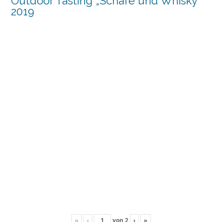
Outdoor Tasting „Schafe und Whisky“
2019
«
‹
von
2
›
»