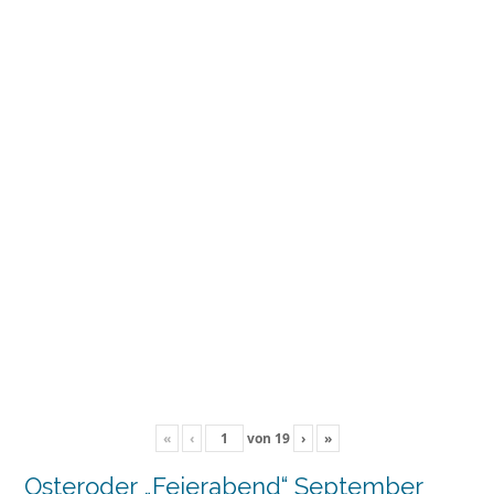
«
‹
von
19
›
»
Osteroder „Feierabend“ September