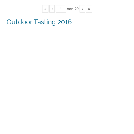
«
‹
von
29
›
»
Outdoor Tasting 2016