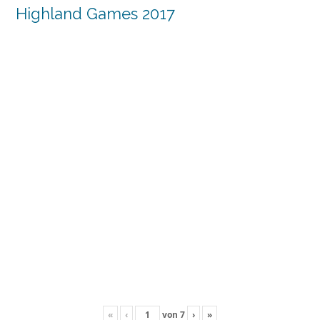
Highland Games 2017
«
‹
von
7
›
»