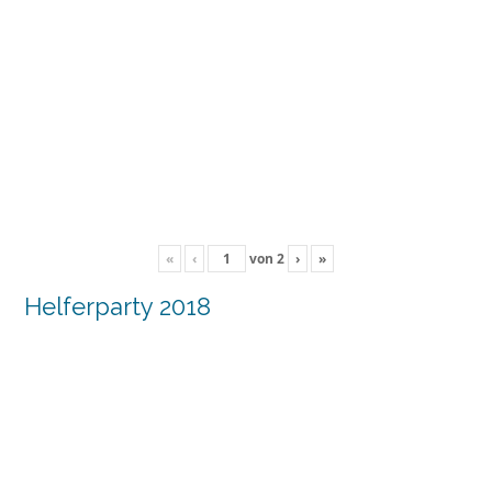
«
‹
von
2
›
»
Helferparty 2018