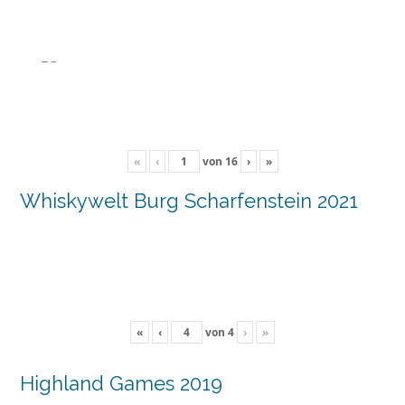
«
‹
von
16
›
»
Whiskywelt Burg Scharfenstein 2021
«
‹
von
4
›
»
Highland Games 2019