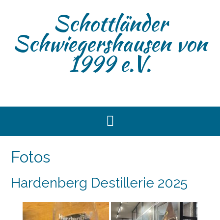
Skip
Schottländer
to
content
Schwiegershausen von
1999 e.V.
Fotos
Hardenberg Destillerie 2025