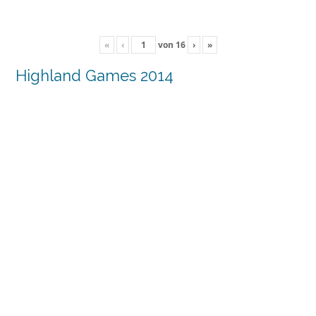
«
‹
von
16
›
»
Highland Games 2014