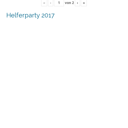
«
‹
von
2
›
»
Helferparty 2017