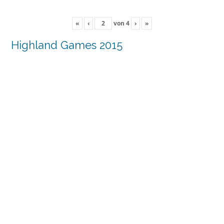
«
‹
von
4
›
»
Highland Games 2015