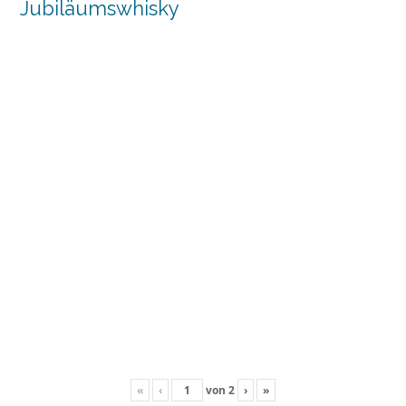
Jubiläumswhisky
«
‹
von
2
›
»