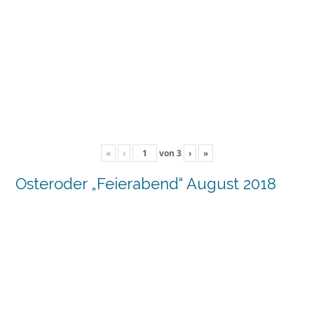
«
‹
von
3
›
»
Osteroder „Feierabend“ August 2018