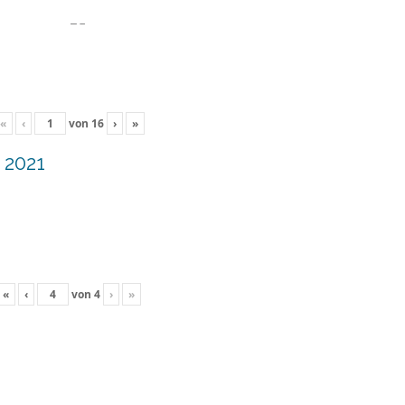
«
‹
von
16
›
»
 2021
«
‹
von
4
›
»