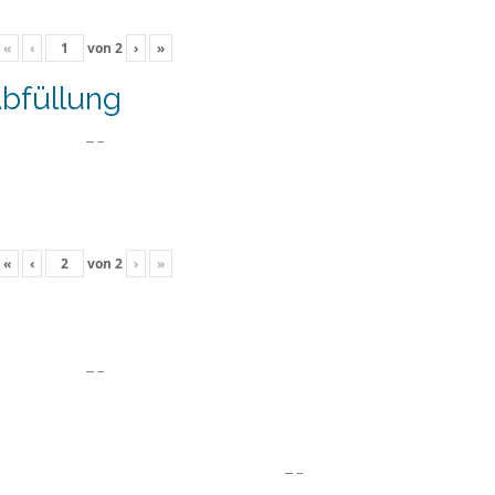
«
‹
von
2
›
»
bfüllung
«
‹
von
2
›
»