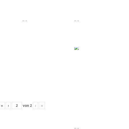
«
‹
von
2
›
»