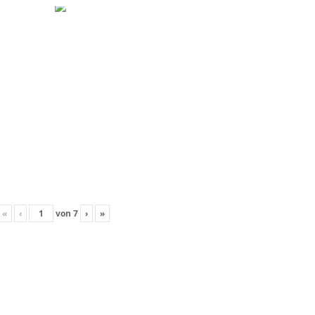
«
‹
von
7
›
»