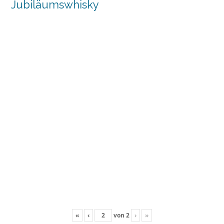
Jubiläumswhisky
«
‹
von
2
›
»