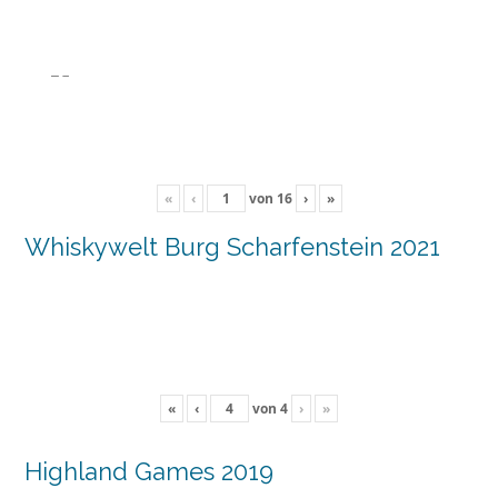
«
‹
von
16
›
»
Whiskywelt Burg Scharfenstein 2021
«
‹
von
4
›
»
Highland Games 2019