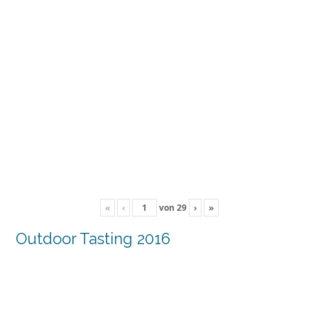
«
‹
von
29
›
»
Outdoor Tasting 2016