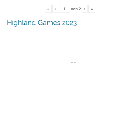
«
‹
von
2
›
»
Highland Games 2023