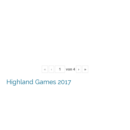
«
‹
von
4
›
»
Highland Games 2017