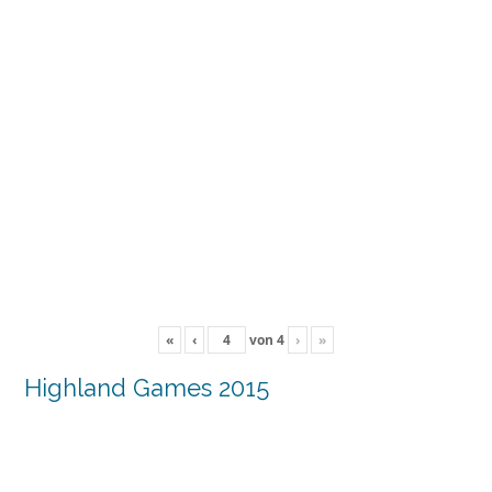
«
‹
von
4
›
»
Highland Games 2015