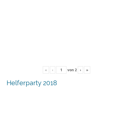
«
‹
von
2
›
»
Helferparty 2018