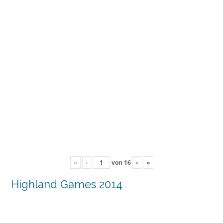
«
‹
von
16
›
»
Highland Games 2014