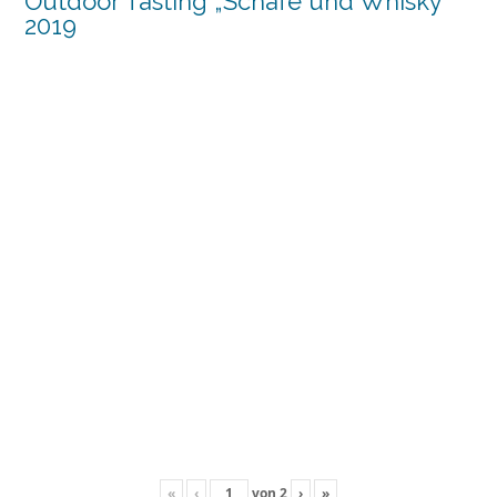
Outdoor Tasting „Schafe und Whisky“
2019
«
‹
von
2
›
»