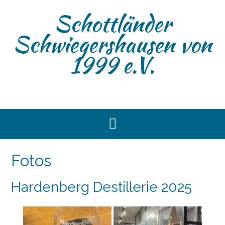
Skip
Schottländer
to
content
Schwiegershausen von
1999 e.V.
Fotos
Hardenberg Destillerie 2025