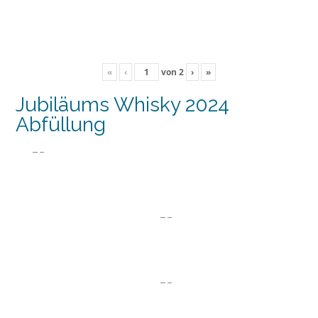
«
‹
von
2
›
»
Jubiläums Whisky 2024
Abfüllung