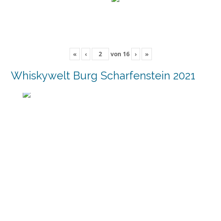
«
‹
von
16
›
»
Whiskywelt Burg Scharfenstein 2021