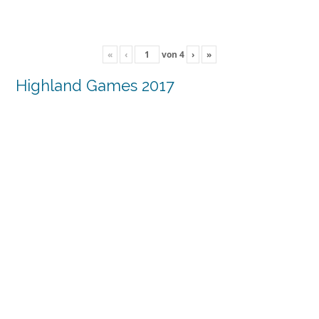
«
‹
von
4
›
»
Highland Games 2017