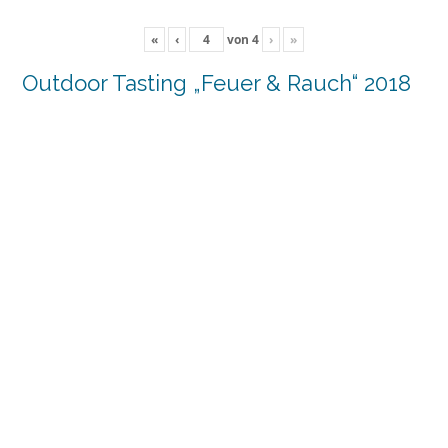
«
‹
von
4
›
»
Outdoor Tasting „Feuer & Rauch“ 2018