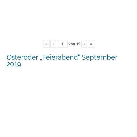
«
‹
von
19
›
»
Osteroder „Feierabend“ September
2019