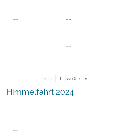
«
‹
von
2
›
»
Himmelfahrt 2024