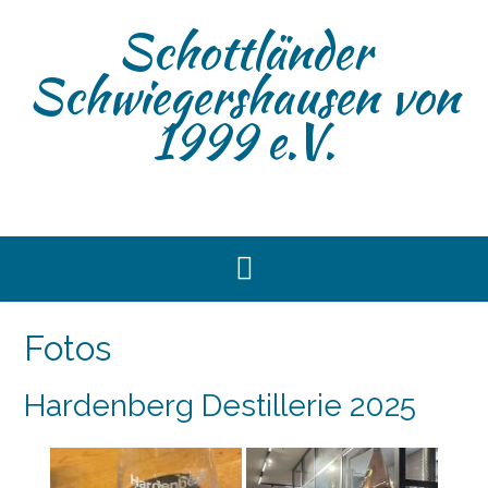
Skip
Schottländer
to
content
Schwiegershausen von
1999 e.V.
Fotos
Hardenberg Destillerie 2025