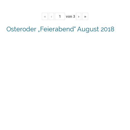
«
‹
von
3
›
»
Osteroder „Feierabend“ August 2018