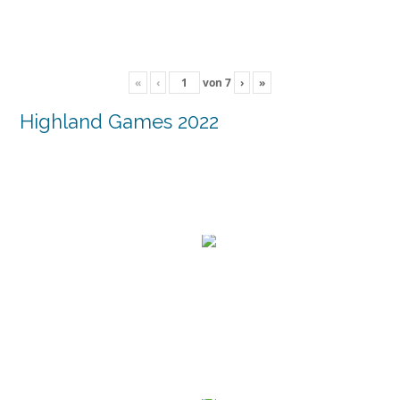
«
‹
von
7
›
»
Highland Games 2022