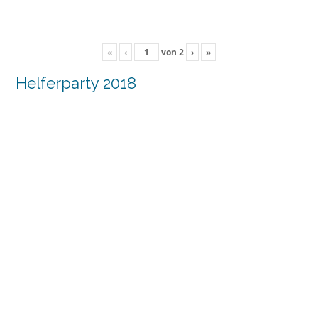
«
‹
von
2
›
»
Helferparty 2018