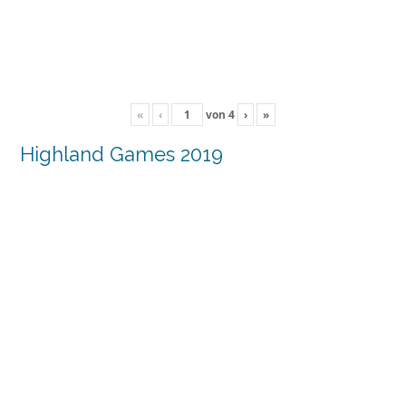
«
‹
von
4
›
»
Highland Games 2019