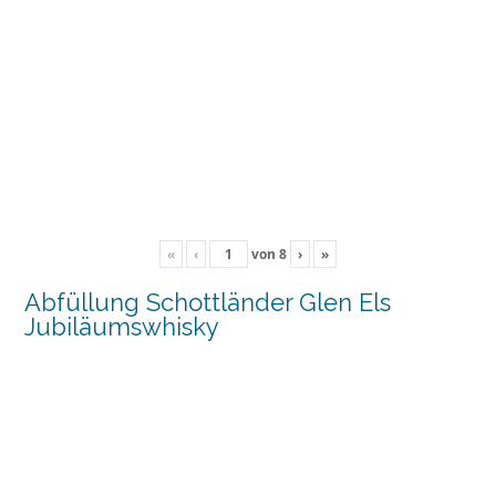
«
‹
von
8
›
»
Abfüllung Schottländer Glen Els
Jubiläumswhisky