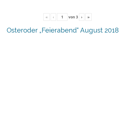
«
‹
von
3
›
»
Osteroder „Feierabend“ August 2018