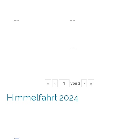
«
‹
von
2
›
»
Himmelfahrt 2024