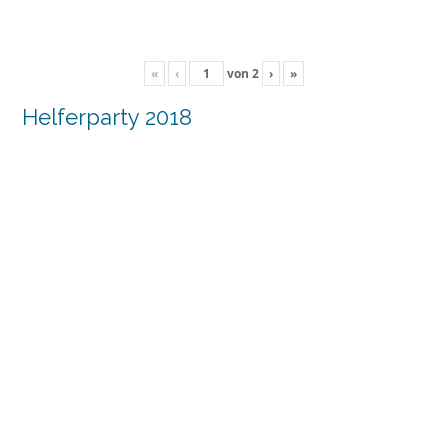
«
‹
von
2
›
»
Helferparty 2018