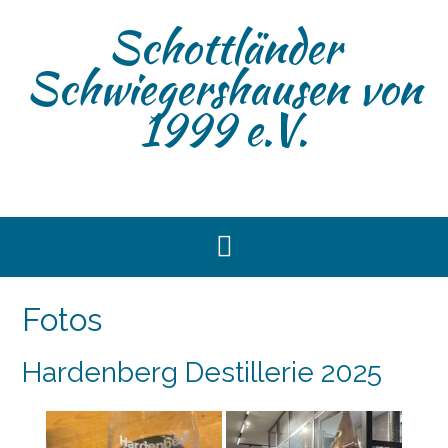
Skip
Schottländer
to
content
Schwiegershausen von
1999 e.V.
Fotos
Hardenberg Destillerie 2025