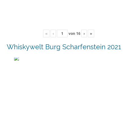
«
‹
von
16
›
»
Whiskywelt Burg Scharfenstein 2021