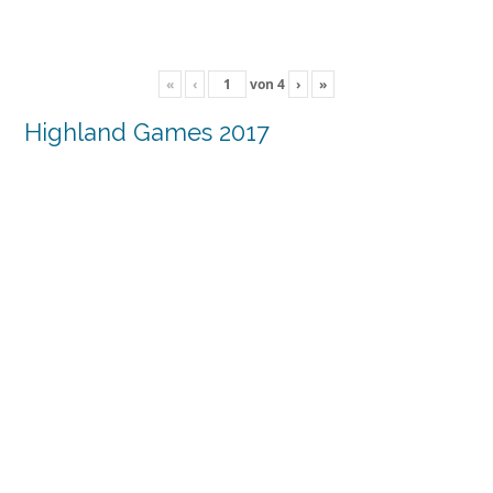
«
‹
von
4
›
»
Highland Games 2017