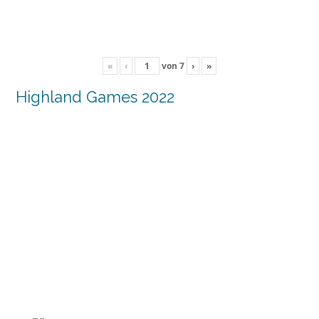
«
‹
von
7
›
»
Highland Games 2022