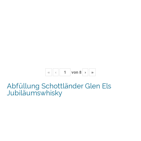
«
‹
von
8
›
»
Abfüllung Schottländer Glen Els
Jubiläumswhisky