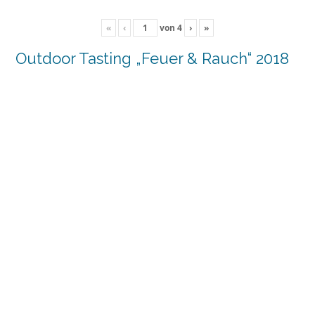
«
‹
von
4
›
»
Outdoor Tasting „Feuer & Rauch“ 2018