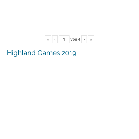
«
‹
von
4
›
»
Highland Games 2019