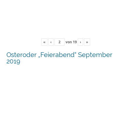
«
‹
von
19
›
»
Osteroder „Feierabend“ September
2019