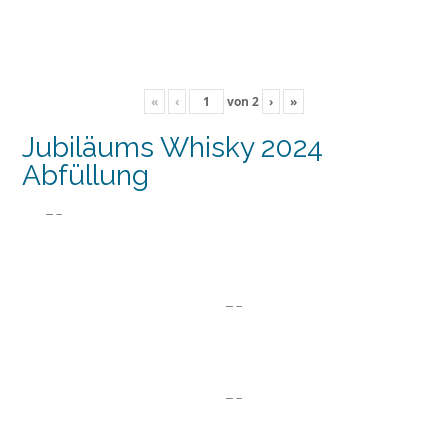
«
‹
von
2
›
»
Jubiläums Whisky 2024
Abfüllung