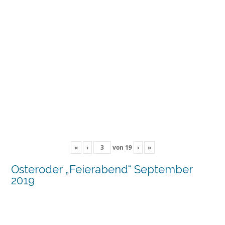
«
‹
von
19
›
»
Osteroder „Feierabend“ September
2019