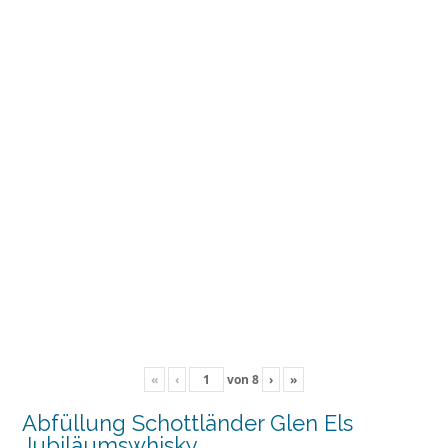
«
‹
von
8
›
»
Abfüllung Schottländer Glen Els
Jubiläumswhisky