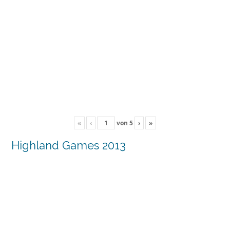
«
‹
von
5
›
»
Highland Games 2013