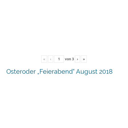
«
‹
von
3
›
»
Osteroder „Feierabend“ August 2018