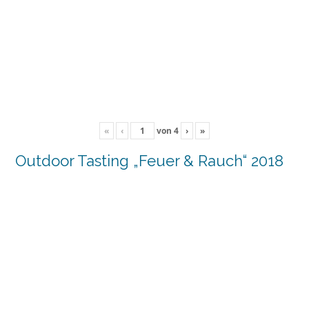
«
‹
von
4
›
»
Outdoor Tasting „Feuer & Rauch“ 2018