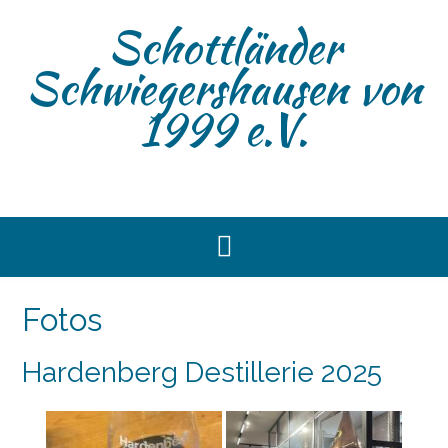
Skip
Schottländer
to
content
Schwiegershausen von
1999 e.V.
Fotos
Hardenberg Destillerie 2025