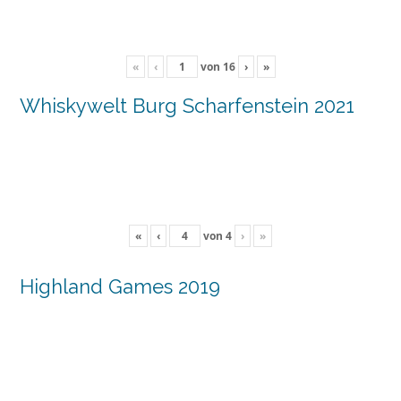
«
‹
von
16
›
»
Whiskywelt Burg Scharfenstein 2021
«
‹
von
4
›
»
Highland Games 2019