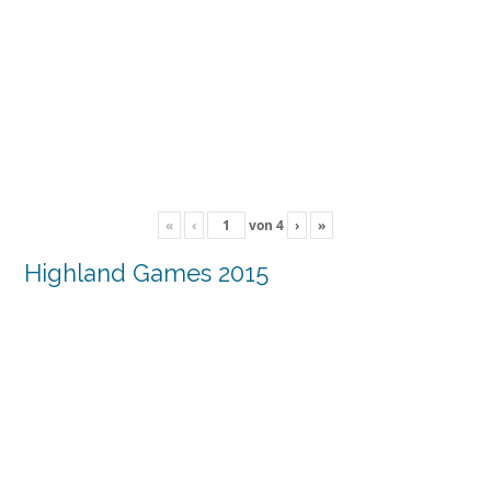
«
‹
von
4
›
»
Highland Games 2015