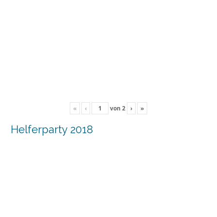
«
‹
von
2
›
»
Helferparty 2018