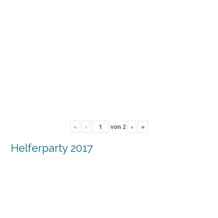
«
‹
von
2
›
»
Helferparty 2017