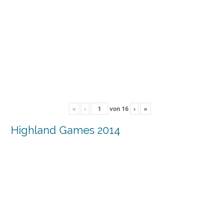
«
‹
von
16
›
»
Highland Games 2014