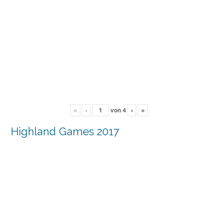
«
‹
von
4
›
»
Highland Games 2017