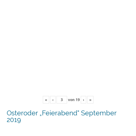
«
‹
von
19
›
»
Osteroder „Feierabend“ September
2019