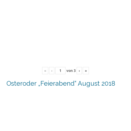
«
‹
von
3
›
»
Osteroder „Feierabend“ August 2018