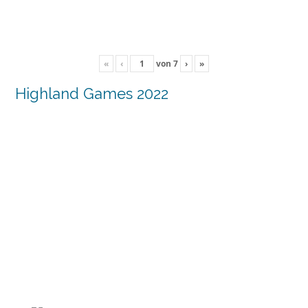
«
‹
von
7
›
»
Highland Games 2022