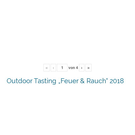
«
‹
von
4
›
»
Outdoor Tasting „Feuer & Rauch“ 2018