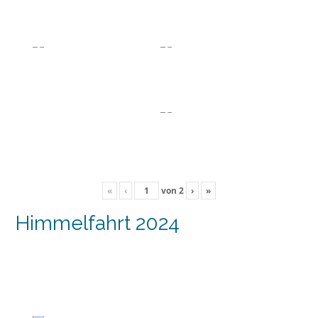
«
‹
von
2
›
»
Himmelfahrt 2024