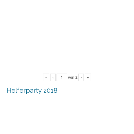
«
‹
von
2
›
»
Helferparty 2018