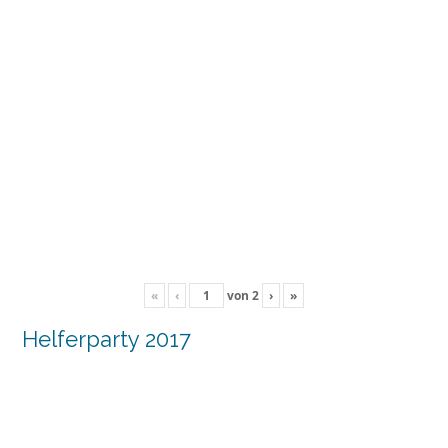
«
‹
von
2
›
»
Helferparty 2017