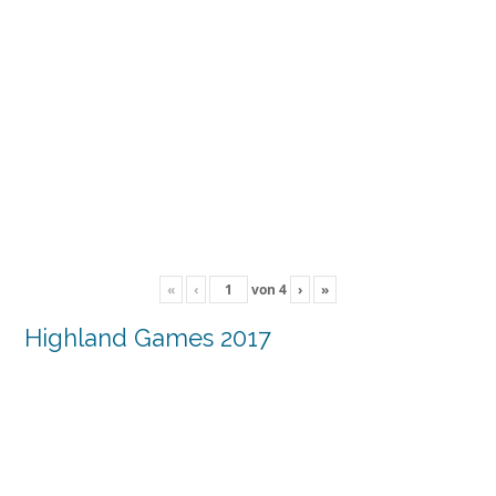
«
‹
von
4
›
»
Highland Games 2017