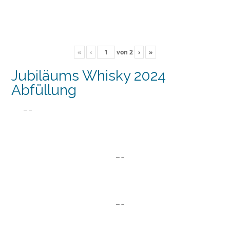
«
‹
von
2
›
»
Jubiläums Whisky 2024
Abfüllung