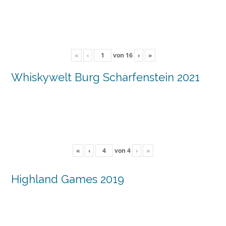
«
‹
von
16
›
»
Whiskywelt Burg Scharfenstein 2021
«
‹
von
4
›
»
Highland Games 2019