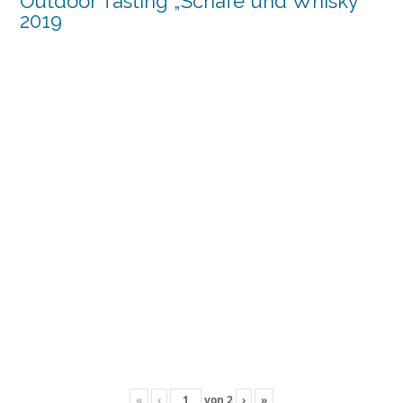
Outdoor Tasting „Schafe und Whisky“
2019
«
‹
von
2
›
»