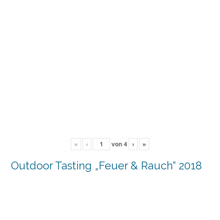
«
‹
von
4
›
»
Outdoor Tasting „Feuer & Rauch“ 2018