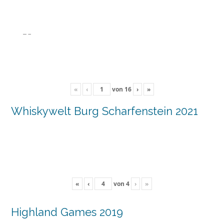
«
‹
von
16
›
»
Whiskywelt Burg Scharfenstein 2021
«
‹
von
4
›
»
Highland Games 2019