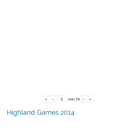
«
‹
von
16
›
»
Highland Games 2014