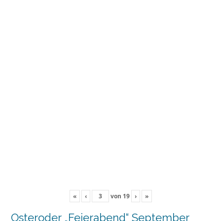
«
‹
von
19
›
»
Osteroder „Feierabend“ September