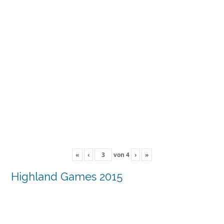
«
‹
von
4
›
»
Highland Games 2015