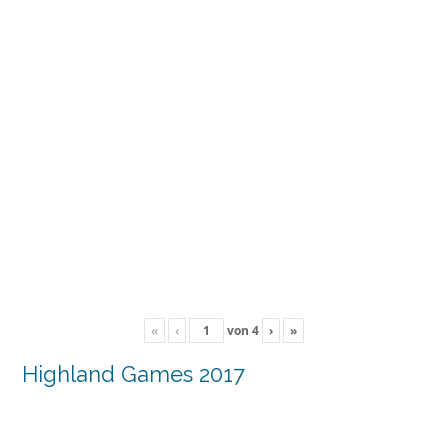
«
‹
von
4
›
»
Highland Games 2017