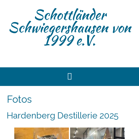
Skip
Schottländer
to
content
Schwiegershausen von
1999 e.V.
Fotos
Hardenberg Destillerie 2025