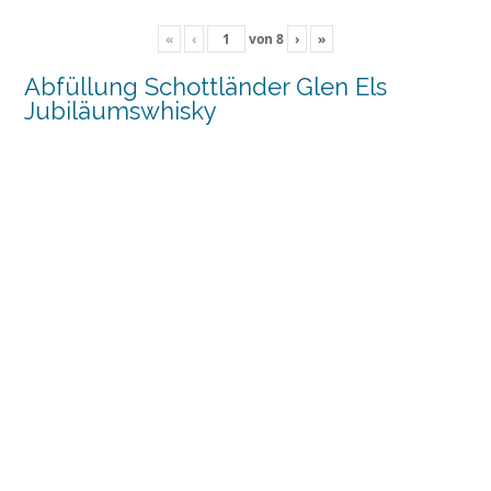
«
‹
von
8
›
»
Abfüllung Schottländer Glen Els
Jubiläumswhisky