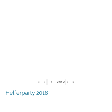
«
‹
von
2
›
»
Helferparty 2018