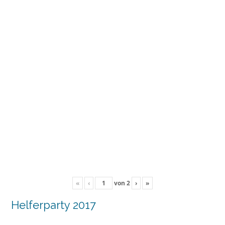
«
‹
von
2
›
»
Helferparty 2017