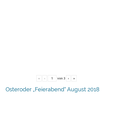
«
‹
von
3
›
»
Osteroder „Feierabend“ August 2018