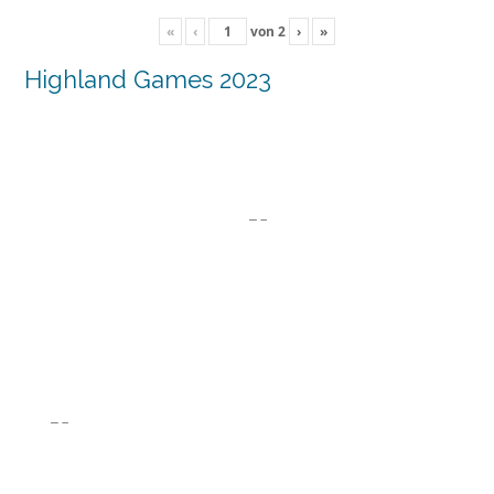
«
‹
von
2
›
»
Highland Games 2023