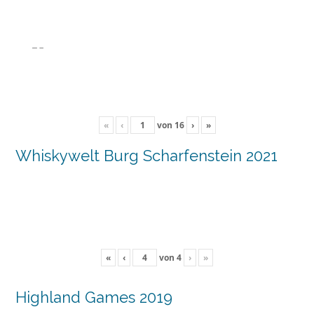
«
‹
von
16
›
»
Whiskywelt Burg Scharfenstein 2021
«
‹
von
4
›
»
Highland Games 2019