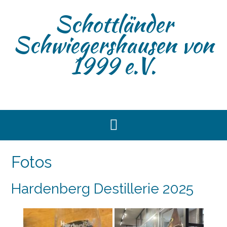
Skip
Schottländer
to
content
Schwiegershausen von
1999 e.V.
Fotos
Hardenberg Destillerie 2025