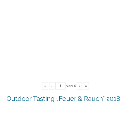
«
‹
von
4
›
»
Outdoor Tasting „Feuer & Rauch“ 2018