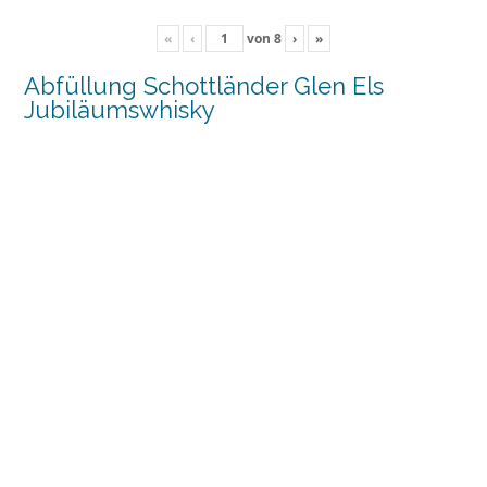
«
‹
von
8
›
»
Abfüllung Schottländer Glen Els
Jubiläumswhisky