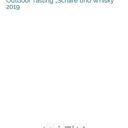
Outdoor Tasting „Schafe und Whisky“
2019
«
‹
von
2
›
»