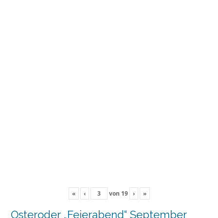
«
‹
von
19
›
»
Osteroder „Feierabend“ September