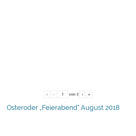
«
‹
von
3
›
»
Osteroder „Feierabend“ August 2018