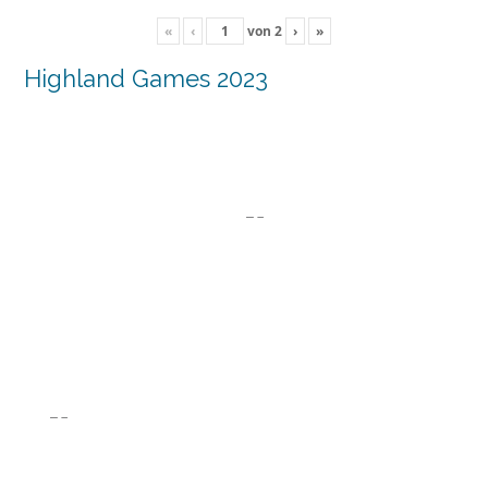
«
‹
von
2
›
»
Highland Games 2023