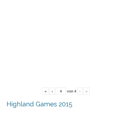
«
‹
von
4
›
»
Highland Games 2015