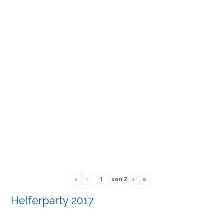
«
‹
von
2
›
»
Helferparty 2017