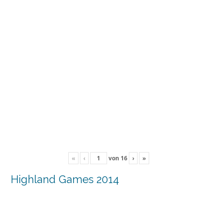
«
‹
von
16
›
»
Highland Games 2014