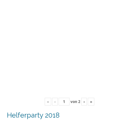
«
‹
von
2
›
»
Helferparty 2018