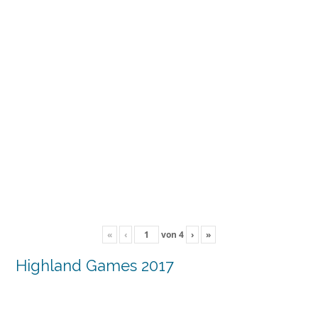
«
‹
von
4
›
»
Highland Games 2017