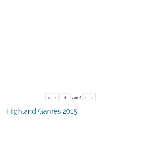
«
‹
von
4
›
»
Highland Games 2015