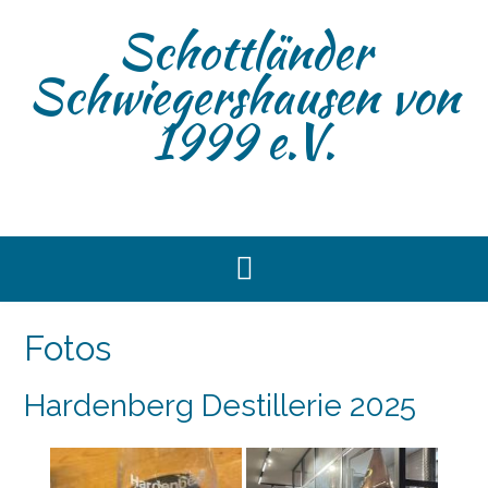
Skip
Schottländer
to
content
Schwiegershausen von
1999 e.V.
Fotos
Hardenberg Destillerie 2025