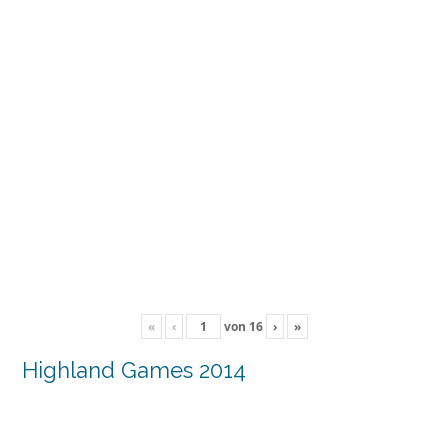
«
‹
von
16
›
»
Highland Games 2014