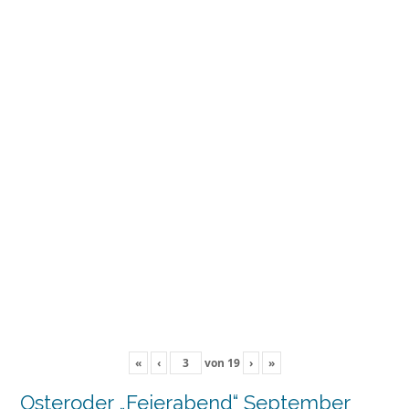
«
‹
von
19
›
»
Osteroder „Feierabend“ September