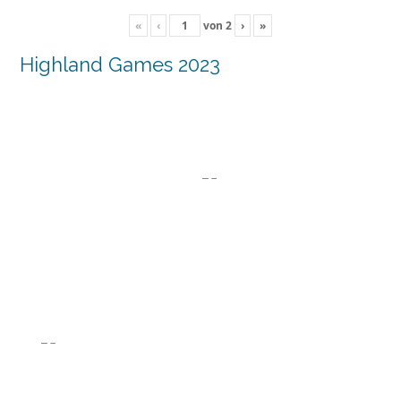
«
‹
von
2
›
»
Highland Games 2023