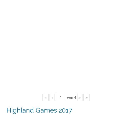
«
‹
von
4
›
»
Highland Games 2017