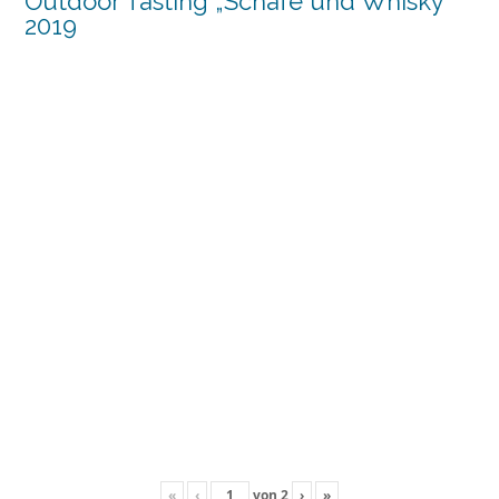
Outdoor Tasting „Schafe und Whisky“
2019
«
‹
von
2
›
»