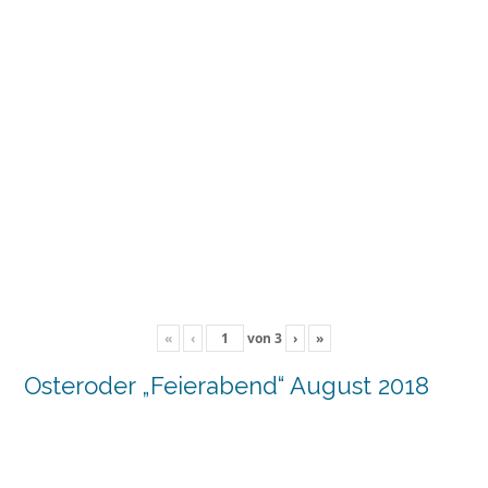
«
‹
von
3
›
»
Osteroder „Feierabend“ August 2018