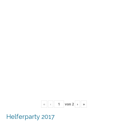
«
‹
von
2
›
»
Helferparty 2017