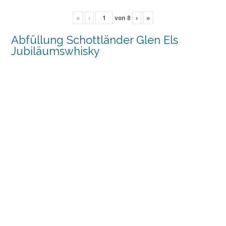
«
‹
von
8
›
»
Abfüllung Schottländer Glen Els
Jubiläumswhisky