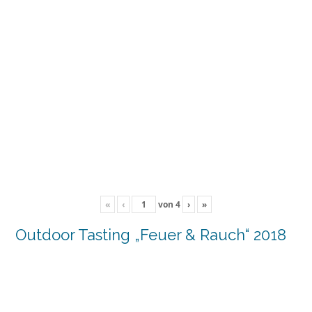
«
‹
von
4
›
»
Outdoor Tasting „Feuer & Rauch“ 2018