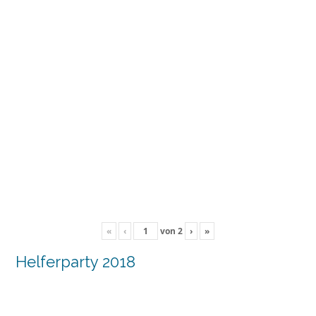
«
‹
von
2
›
»
Helferparty 2018