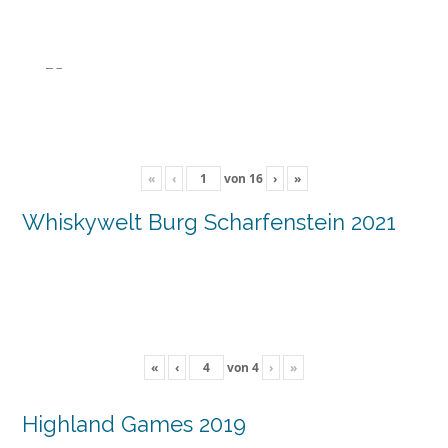
«
‹
von
16
›
»
Whiskywelt Burg Scharfenstein 2021
«
‹
von
4
›
»
Highland Games 2019