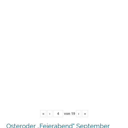
«
‹
von
19
›
»
Osteroder „Feierabend“ September