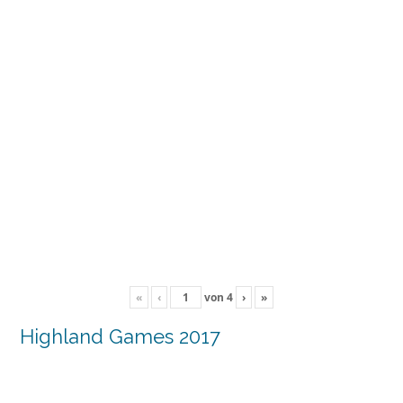
«
‹
von
4
›
»
Highland Games 2017