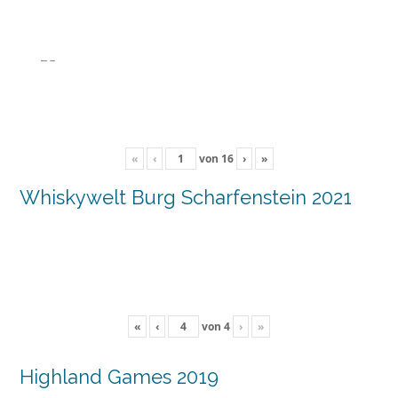
«
‹
von
16
›
»
Whiskywelt Burg Scharfenstein 2021
«
‹
von
4
›
»
Highland Games 2019