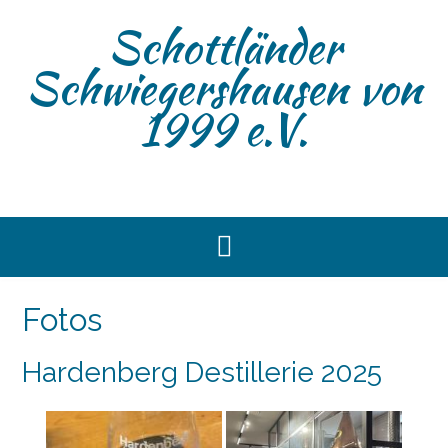
Skip
Schottländer
to
content
Schwiegershausen von
1999 e.V.
Fotos
Hardenberg Destillerie 2025