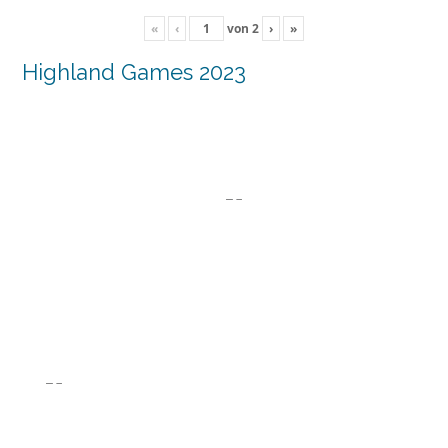
«
‹
von
2
›
»
Highland Games 2023