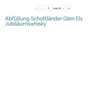
«
‹
von
8
›
»
Abfüllung Schottländer Glen Els
Jubiläumswhisky