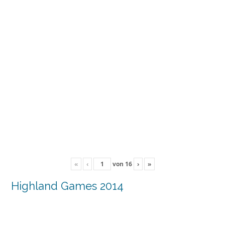
«
‹
von
16
›
»
Highland Games 2014