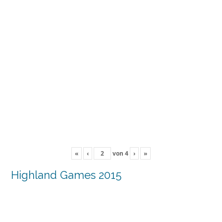
«
‹
von
4
›
»
Highland Games 2015