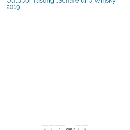
Outdoor Tasting „Schafe und Whisky“
2019
«
‹
von
2
›
»