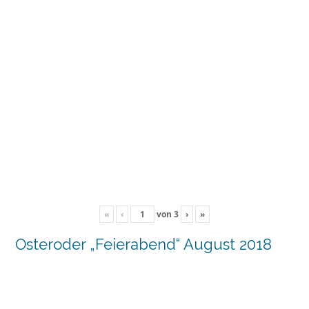
«
‹
von
3
›
»
Osteroder „Feierabend“ August 2018