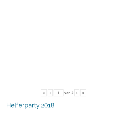
«
‹
von
2
›
»
Helferparty 2018