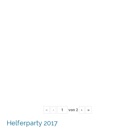
«
‹
von
2
›
»
Helferparty 2017