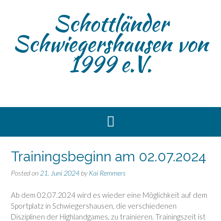
Skip
Schottländer
to
content
Schwiegershausen von
1999 e.V.
HERZLICH WILLKOMMEN
HERZLICH WILLKOMMEN
HERZLICH WILLKOMMEN
HERZLICH WILLKOMMEN
Trainingsbeginn am 02.07.2024
auf den Seiten der Schottländer
auf den Seiten der Schottländer
auf den Seiten der Schottländer
auf den Seiten der Schottländer
Schwiegershausen von 1999 e.V.
Schwiegershausen von 1999 e.V.
Schwiegershausen von 1999 e.V.
Schwiegershausen von 1999 e.V.
Posted on
21. Juni 2024
by
Kai Remmers
Ab dem 02.07.2024 wird es wieder eine Möglichkeit auf dem
Sportplatz in Schwiegershausen, die verschiedenen
Disziplinen der Highlandgames, zu trainieren. Trainingszeit ist