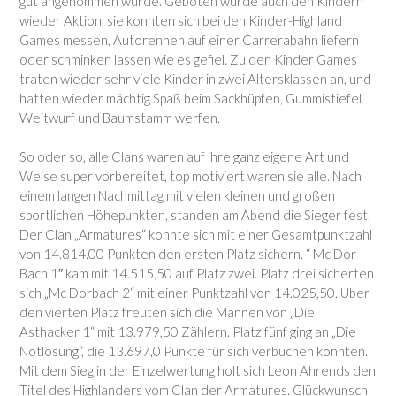
gut angenommen wurde. Geboten wurde auch den Kindern
wieder Aktion, sie konnten sich bei den Kinder-Highland
Games messen, Autorennen auf einer Carrerabahn liefern
oder schminken lassen wie es gefiel. Zu den Kinder Games
traten wieder sehr viele Kinder in zwei Altersklassen an, und
hatten wieder mächtig Spaß beim Sackhüpfen, Gummistiefel
Weitwurf und Baumstamm werfen.
So oder so, alle Clans waren auf ihre ganz eigene Art und
Weise super vorbereitet, top motiviert waren sie alle. Nach
einem langen Nachmittag mit vielen kleinen und großen
sportlichen Höhepunkten, standen am Abend die Sieger fest.
Der Clan „Armatures“ konnte sich mit einer Gesamtpunktzahl
von 14.814.00 Punkten den ersten Platz sichern. “ Mc Dor-
Bach 1″ kam mit 14.515,50 auf Platz zwei. Platz drei sicherten
sich „Mc Dorbach 2“ mit einer Punktzahl von 14.025,50. Über
den vierten Platz freuten sich die Mannen von „Die
Asthacker 1“ mit 13.979,50 Zählern. Platz fünf ging an „Die
Notlösung“, die 13.697,0 Punkte für sich verbuchen konnten.
Mit dem Sieg in der Einzelwertung holt sich Leon Ahrends den
Titel des Highlanders vom Clan der Armatures. Glückwunsch