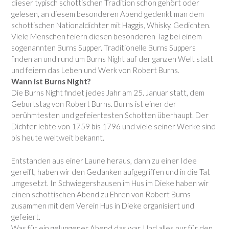
dieser typisch schottischen Tradition schon gehört oder
gelesen, an diesem besonderen Abend gedenkt man dem
schottischen Nationaldichter mit Haggis, Whisky, Gedichten.
Viele Menschen feiern diesen besonderen Tag bei einem
sogenannten Burns Supper. Traditionelle Burns Suppers
finden an und rund um Burns Night auf der ganzen Welt statt
und feiern das Leben und Werk von Robert Burns.
Wann ist Burns Night?
Die Burns Night findet jedes Jahr am 25. Januar statt, dem
Geburtstag von Robert Burns. Burns ist einer der
berühmtesten und gefeiertesten Schotten überhaupt. Der
Dichter lebte von 1759 bis 1796 und viele seiner Werke sind
bis heute weltweit bekannt.
Entstanden aus einer Laune heraus, dann zu einer Idee
gereift, haben wir den Gedanken aufgegriffen und in die Tat
umgesetzt. In Schwiegershausen im Hus im Dieke haben wir
einen schottischen Abend zu Ehren von Robert Burns
zusammen mit dem Verein Hus in Dieke organisiert und
gefeiert.
Was für ein gelungener Abend das war. Und alles nur für den