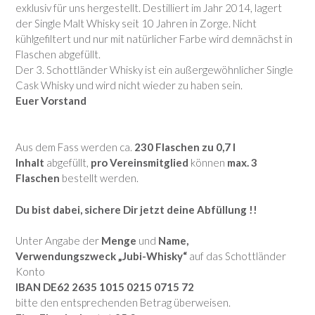
exklusiv für uns hergestellt. Destilliert im Jahr 2014, lagert
der Single Malt Whisky seit 10 Jahren in Zorge. Nicht
kühlgefiltert und nur mit natürlicher Farbe wird demnächst in
Flaschen abgefüllt.
Der 3. Schottländer Whisky ist ein außergewöhnlicher Single
Cask Whisky und wird nicht wieder zu haben sein.
Euer Vorstand
Aus dem Fass werden ca.
230 Flaschen zu 0,7 l
Inhalt
abgefüllt,
pro Vereinsmitglied
können
max. 3
Flaschen
bestellt werden.
Du bist dabei, sichere Dir jetzt deine Abfüllung !!
Unter Angabe der
Menge
und
Name
,
Verwendungszweck „Jubi-Whisky“
auf das Schottländer
Konto
IBAN DE62 2635 1015 0215 0715 72
bitte den entsprechenden Betrag überweisen.