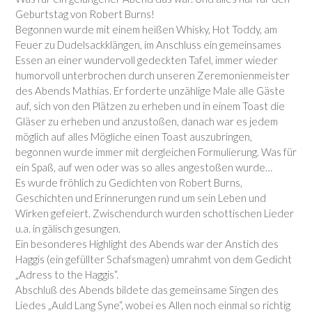
Geburtstag von Robert Burns!
Begonnen wurde mit einem heißen Whisky, Hot Toddy, am
Feuer zu Dudelsackklängen, im Anschluss ein gemeinsames
Essen an einer wundervoll gedeckten Tafel, immer wieder
humorvoll unterbrochen durch unseren Zeremonienmeister
des Abends Mathias. Er forderte unzählige Male alle Gäste
auf, sich von den Plätzen zu erheben und in einem Toast die
Gläser zu erheben und anzustoßen, danach war es jedem
möglich auf alles Mögliche einen Toast auszubringen,
begonnen wurde immer mit dergleichen Formulierung. Was für
ein Spaß, auf wen oder was so alles angestoßen wurde…
Es wurde fröhlich zu Gedichten von Robert Burns,
Geschichten und Erinnerungen rund um sein Leben und
Wirken gefeiert. Zwischendurch wurden schottischen Lieder
u.a. in gälisch gesungen.
Ein besonderes Highlight des Abends war der Anstich des
Haggis (ein gefüllter Schafsmagen) umrahmt von dem Gedicht
„Adress to the Haggis“.
Abschluß des Abends bildete das gemeinsame Singen des
Liedes „Auld Lang Syne“, wobei es Allen noch einmal so richtig