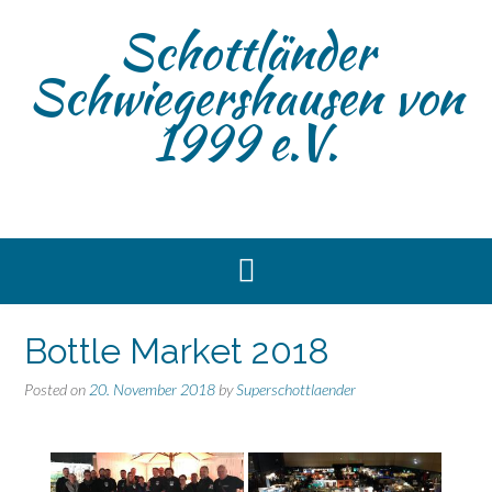
Skip
Schottländer
to
content
Schwiegershausen von
1999 e.V.
Bottle Market 2018
Posted on
20. November 2018
by
Superschottlaender