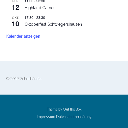
11:00
-
23:30
SEP.
12
Highland Games
17:30
-
23:30
OKT.
10
Oktoberfest Schwiegershausen
Kalender anzeigen
© 2017 Schottländer
Theme by
Out the Box
Impressum
Datenschutzerklärung