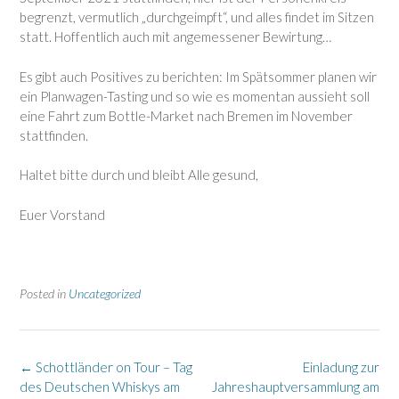
begrenzt, vermutlich „durchgeimpft“, und alles findet im Sitzen
statt. Hoffentlich auch mit angemessener Bewirtung…
Es gibt auch Positives zu berichten: Im Spätsommer planen wir
ein Planwagen-Tasting und so wie es momentan aussieht soll
eine Fahrt zum Bottle-Market nach Bremen im November
stattfinden.
Haltet bitte durch und bleibt Alle gesund,
Euer Vorstand
Posted in
Uncategorized
Post
←
Schottländer on Tour – Tag
Einladung zur
navigation
des Deutschen Whiskys am
Jahreshauptversammlung am