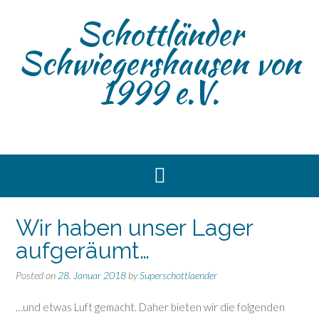
Skip
Schottländer
to
content
Schwiegershausen von
1999 e.V.
Wir haben unser Lager
aufgeräumt…
Posted on
28. Januar 2018
by
Superschottlaender
…und etwas Luft gemacht. Daher bieten wir die folgenden